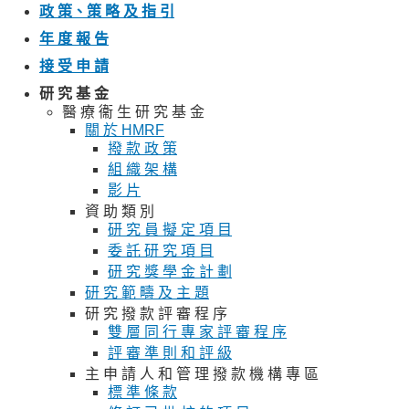
政 策、策 略 及 指 引
年 度 報 告
接 受 申 請
研 究 基 金
醫 療 衞 生 研 究 基 金
關 於 HMRF
撥 款 政 策
組 織 架 構
影 片
資 助 類 別
研 究 員 擬 定 項 目
委 託 研 究 項 目
研 究 獎 學 金 計 劃
研 究 範 疇 及 主 題
研 究 撥 款 評 審 程 序
雙 層 同 行 專 家 評 審 程 序
評 審 準 則 和 評 級
主 申 請 人 和 管 理 撥 款 機 構 專 區
標 準 條 款