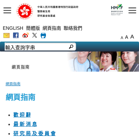
ENGLISH
簡體版
網頁指南
聯絡我們
A
A
A
網頁指南
網頁指南
歡 迎 辭
最 新 消 息
研 究 局 及 委 員 會