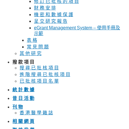
修 訂 已 批 核 的 項 目
財 務 安 排
機 密 和 數 據 保 護
呈 交 研 究 報 告
eGrant Management System – 使用手冊及
示範
表 格
常 見 問 題
其 他 研 究
撥 款 項 目
搜 尋 已 批 核 項 目
進 階 搜 尋 已 批 核 項 目
已 批 核 項 目 名 單
統 計 數 據
昔 日 活 動
刊 物
香 港 醫 學 雜 誌
相 關 網 頁